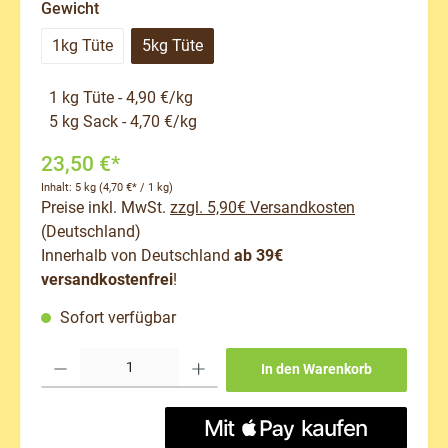
auswählen
Gewicht
1kg Tüte
5kg Tüte
1 kg Tüte - 4,90 €/kg
5 kg Sack - 4,70 €/kg
23,50 €*
Inhalt:
5 kg
(4,70 €* / 1 kg)
Preise inkl. MwSt.
zzgl. 5,90€ Versandkosten
(Deutschland)
Innerhalb von Deutschland
ab 39€
versandkostenfrei
!
Sofort verfügbar
Produkt Anzahl: Gib den gewünschten Wert ein oder benutze die Schaltflächen um 
In den Warenkorb