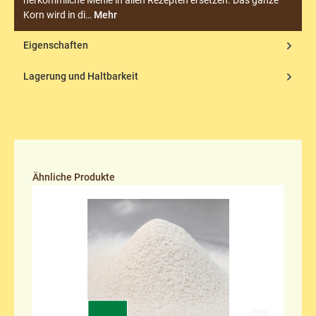
herkömmliche Mehle in allen Rezepten ersetzen. Das ganze
Korn wird in di…
Mehr
Eigenschaften
Lagerung und Haltbarkeit
Produktgalerie überspringen
Ähnliche Produkte