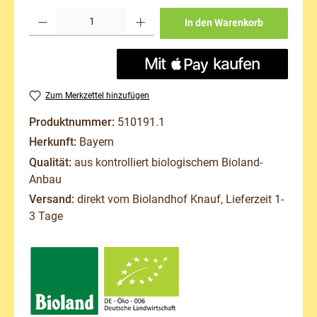
Produkt Anzahl: Gib den gewünschten Wert ein oder benutze die Schaltflächen um 
In den Warenkorb
Zum Merkzettel hinzufügen
Produktnummer:
510191.1
Herkunft:
Bayern
Qualität:
aus kontrolliert biologischem Bioland-
Anbau
Versand:
direkt vom Biolandhof Knauf, Lieferzeit 1-
3 Tage