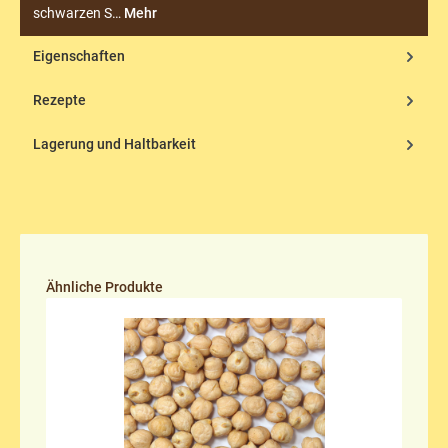
schwarzen S…
Mehr
Eigenschaften
Rezepte
Lagerung und Haltbarkeit
Produktgalerie überspringen
Ähnliche Produkte