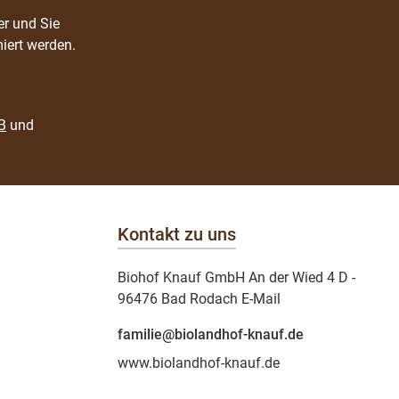
er und Sie
iert werden.
B
und
Kontakt zu uns
Biohof Knauf GmbH An der Wied 4 D -
96476 Bad Rodach E-Mail
familie@biolandhof-knauf.de
www.biolandhof-knauf.de