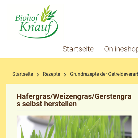
springen
Zur Hauptnavigation springen
Startseite
Onlinesho
Startseite
Rezepte
Grundrezepte der Getreideverar
Hafergras/Weizengras/Gerstengra
s selbst herstellen