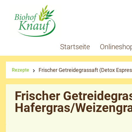
springen
Zur Hauptnavigation springen
Startseite
Onlinesho
Frischer Getreidegrassaft (Detox Espr
Rezepte
Frischer Getreidegra
Hafergras/Weizengr