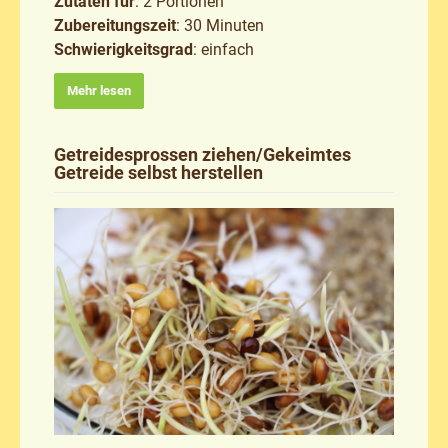
Zutaten für
: 2 Portionen
Zubereitungszeit
: 30 Minuten
Schwierigkeitsgrad
: einfach
Mehr lesen
Getreidesprossen ziehen/Gekeimtes
Getreide selbst herstellen