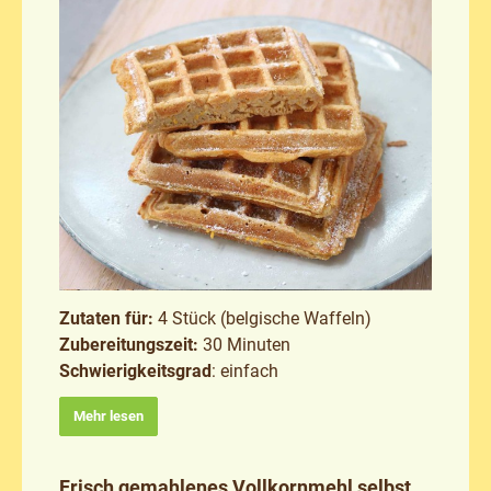
Zutaten für:
4 Stück (belgische Waffeln)
Zubereitungszeit:
30 Minuten
Schwierigkeitsgrad
: einfach
Mehr lesen
Frisch gemahlenes Vollkornmehl selbst