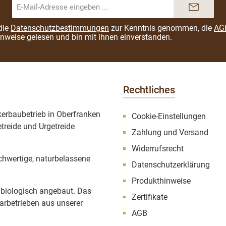
E-
Mail-
Adresse*
die
Datenschutzbestimmungen
zur Kenntnis genommen, die
AG
inweise
gelesen und bin mit ihnen einverstanden.
Rechtliches
ckerbaubetrieb in Oberfranken
Cookie-Einstellungen
treide und Urgetreide
Zahlung und Versand
Widerrufsrecht
ochwertige, naturbelassene
Datenschutzerklärung
Produkthinweise
 biologisch angebaut. Das
Zertifikate
rbetrieben aus unserer
AGB