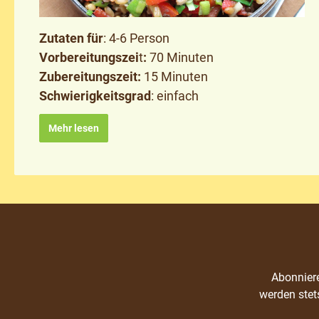
Zutaten für
: 4-6 Person
Vorbereitungszei
t
:
70 Minuten
Zubereitungszeit:
15 Minuten
Schwierigkeitsgrad
: einfach
Mehr lesen
Abonniere
werden stet