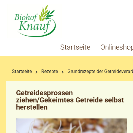
springen
Zur Hauptnavigation springen
Startseite
Onlinesho
Startseite
Rezepte
Grundrezepte der Getreideverar
Getreidesprossen
ziehen/Gekeimtes Getreide selbst
herstellen