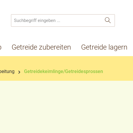
p
Getreide zubereiten
Getreide lagern
beitung
Getreidekeimlinge/Getreidesprossen