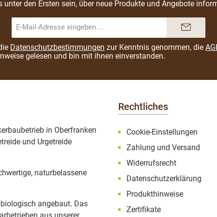
s unter den Ersten sein, über neue Produkte und Angebote inform
E-
Mail-
Adresse*
die
Datenschutzbestimmungen
zur Kenntnis genommen, die
AG
inweise
gelesen und bin mit ihnen einverstanden.
Rechtliches
ckerbaubetrieb in Oberfranken
Cookie-Einstellungen
treide und Urgetreide
Zahlung und Versand
Widerrufsrecht
ochwertige, naturbelassene
Datenschutzerklärung
Produkthinweise
 biologisch angebaut. Das
Zertifikate
rbetrieben aus unserer