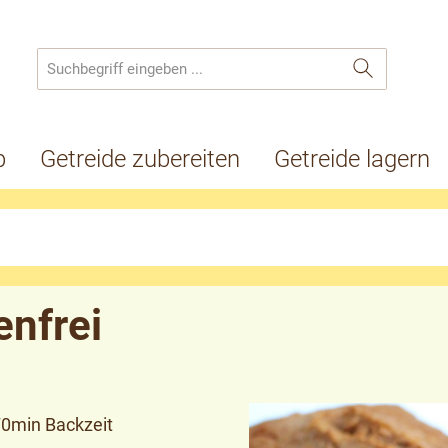
p
Getreide zubereiten
Getreide lagern
enfrei
70min Backzeit