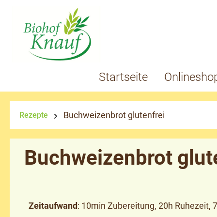
springen
Zur Hauptnavigation springen
Startseite
Onlinesho
Buchweizenbrot glutenfrei
Rezepte
Buchweizenbrot glut
Zeitaufwand
: 10min Zubereitung, 20h Ruhezeit, 