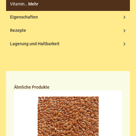
Vitamin…
Mehr
Eigenschaften
Rezepte
Lagerung und Haltbarkeit
Produktgalerie überspringen
Ähnliche Produkte