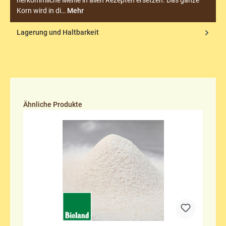
herkömmliche Mehle in allen Rezepten ersetzen. Das ganze
Korn wird in di…
Mehr
Lagerung und Haltbarkeit
Produktgalerie überspringen
Ähnliche Produkte