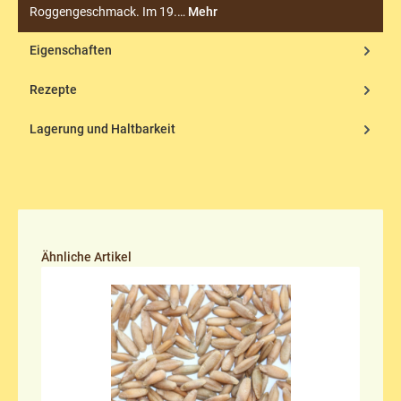
Roggengeschmack. Im 19.…
Mehr
Eigenschaften
Rezepte
Lagerung und Haltbarkeit
Produktgalerie überspringen
Ähnliche Artikel